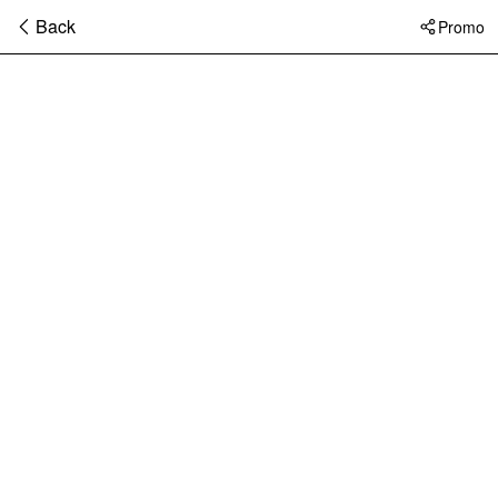
Back
Promo
暂
无
菜
单
项