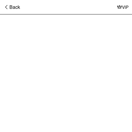
Back
VIP
暂
无
菜
单
项