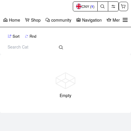
CNY (
¥
)
Home
Shop
community
Navigation
Member C
暂
无
菜
Sort
Rnd
单
项
Empty